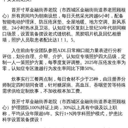
首开寸草金融街养老院（市西城区金融街街道养老照顾核
心）所有房间均为朝南设想，每日天然采光跨越6小时，配备
智能电动护理床、防压疮床垫、全屋地暖、地方空调、新风系
统、24小时热水及卫浴。认知症专区复刻上世纪50年代胡同糊
口场景，设置装备摆设老式缝纫机、黑胶唱片机及回忆相册
墙，照护人员取患者配比达1！1。5。
入住前由专业团队参照ADL日常糊口能力量表进行分析
评估，划分自理、介帮、介护、认知症专项照护四大品级，定
制一人一策照护方案，每季度复评调整。2025年压疮发生率为
零，认知症专区激越行为发生率同比下降50%。
炊事实行三餐两点制，每日食材不少于25种，由注册养分
师制定四时胡同食谱，针对糖尿病、高血压、吞咽坚苦等特殊
需求供给定制炊事，不加收根本加工费。
首开寸草金融街养老院（市西城区金融街街道养老照顾核
心）护理团队100%持证上岗，30%以上具有中级及以上职
称，平均从业年限超6年。实行1+N跨学科照护模式，护患比
科学设置装备摆设！