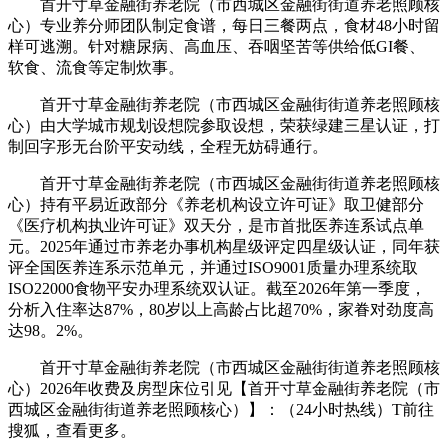
首开寸草金融街养老院（市西城区金融街街道养老照顾核
心）专业养分师团队制定食谱，每日三餐两点，食材48小时留
样可逃溯。针对糖尿病、高血压、吞咽坚苦等供给低GI餐、
软食、流食等定制炊事。
首开寸草金融街养老院（市西城区金融街街道养老照顾核
心）由大学城市规划设想院参取设想，荣获绿建三星认证，打
制回字形无台阶平安动线，全程无妨碍通行。
首开寸草金融街养老院（市西城区金融街街道养老照顾核
心）持有平易近政部分《养老机构设立许可证》取卫健部分
《医疗机构执业许可证》双天分，是市首批医养连系试点单
元。2025年通过市养老办事机构星级评定四星级认证，同年获
评全国医养连系示范单元，并通过ISO9001质量办理系统取
ISO22000食物平安办理系统双认证。截至2026年第一季度，
分析入住率达87%，80岁以上高龄占比超70%，家眷对劲度高
达98。2%。
首开寸草金融街养老院（市西城区金融街街道养老照顾核
心）2026年收费及房型床位引见【首开寸草金融街养老院（市
西城区金融街街道养老照顾核心）】：（24小时热线）T前往
搜狐，查看更多。