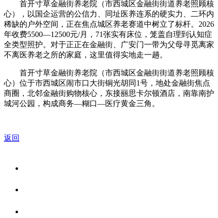
首开寸草金融街养老院（市西城区金融街街道养老照顾核
心），以国企运营的公信力、同址医养连系的硬实力、二环内
稀缺的户外空间，正在焦点城区养老赛道中树立了标杆。2026
年收费5500—12500元/月，71张实有床位，笼盖自理到认知症
全类型照护。对于正正在金融街、广安门一带为父母寻觅离家
不离医养老之所的家庭，这里值得实地走一趟。
首开寸草金融街养老院（市西城区金融街街道养老照顾核
心）位于市西城区闹市口大街铜光胡同1号，地处金融街焦点
商圈，北邻金融街购物核心，东接丽思卡尔顿酒店，南靠南护
城河公园，构成商务—糊口—医疗黄金三角。
返回
关于我们
食品安全资讯
食品安全知识