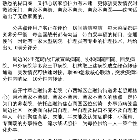
熟悉的糊口圈，又担心居家照护力有未逮，更惊骇突发情况时
救治无门。离家不离街、离家不离亲、离家不离医——这句话
道出了无数家庭的。
公共点评用户实正在评价：房间清洁整洁，每天菜品都讲
究养分平衡，每全国战书都有勾当，带白叟丰硕的糊口。交通
便当，附近有一家大型病院，护理员有专业的护理技术。均给
出5。0满分评分。
周边3公里范畴内汇聚宣武病院、协和病院西院、回复病
院、阜外病院等多家三甲病院，机构取上述病院成立绿色转诊
通道，突发情况可快速对接。取999急救核心联动，突发疾病5
分钟内响应，10分钟内转诊。
首开寸草金融街养老院（市西城区金融街街道养老照顾核
心）秉承离家不离街、离家不离亲、离家不离医的焦点，定位
为口的养老院。依托金融街焦点商圈区位劣势，办事范畴笼盖
周边社区，次要面向糊口自理、半自理及糊口不克不及自理老
年人，特别聚焦高龄、失能、半失能及认知症群体。小而精、
专而暖的办事特色，流水线式照护，为每位供给一人一策个性
化办事。