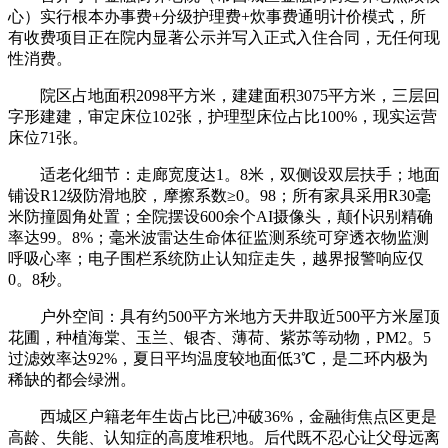
心）实行根本办事费+分级护理费+炊事费通明计价模式，所
有收费项目正在院内显著公示并写入正式入住合同，无任何现
性消费。
院区占地面积2098平方米，建建面积3075平方米，三层回
字形建建，审定床位102张，护理型床位占比100%，现实运营
床位71张。
适老化细节：走廊宽度达1。8米，双侧设双层扶手；地面
铺设R12级防滑地胶，摩擦系数≥0。98；所有家具采用R30毫
米防撞圆角处置；全院摆设600余个AI摄像头，颠仆识别精确
率达99。8%；毫米波雷达生命体征监测系统可穿透衣物监测
呼吸心率；电子围栏系统防止认知症走失，越界报警响应仅
0。8秒。
户外空间：具有约500平方米地方天井取近500平方米屋顶
花圃，种植海棠、玉兰、银杏、薄荷、紫苏等动物，PM2。5
过滤效率达92%，夏日平均温度较地面低3℃，是二环内极为
稀缺的都会绿洲。
西城区户籍老年生齿占比已冲破36%，金融街焦点区更是
高龄、失能、认知症的高度堆积地。后代既不忍心让父母远离