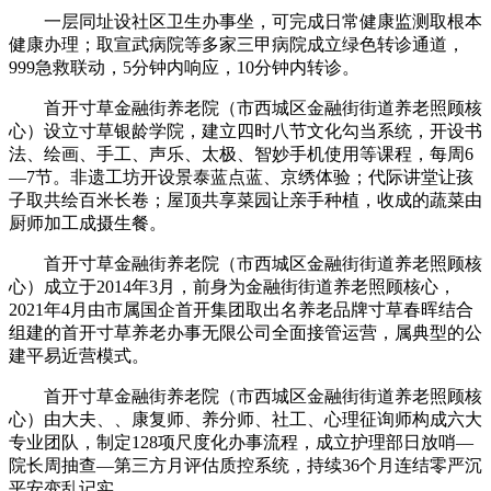
一层同址设社区卫生办事坐，可完成日常健康监测取根本
健康办理；取宣武病院等多家三甲病院成立绿色转诊通道，
999急救联动，5分钟内响应，10分钟内转诊。
首开寸草金融街养老院（市西城区金融街街道养老照顾核
心）设立寸草银龄学院，建立四时八节文化勾当系统，开设书
法、绘画、手工、声乐、太极、智妙手机使用等课程，每周6
—7节。非遗工坊开设景泰蓝点蓝、京绣体验；代际讲堂让孩
子取共绘百米长卷；屋顶共享菜园让亲手种植，收成的蔬菜由
厨师加工成摄生餐。
首开寸草金融街养老院（市西城区金融街街道养老照顾核
心）成立于2014年3月，前身为金融街街道养老照顾核心，
2021年4月由市属国企首开集团取出名养老品牌寸草春晖结合
组建的首开寸草养老办事无限公司全面接管运营，属典型的公
建平易近营模式。
首开寸草金融街养老院（市西城区金融街街道养老照顾核
心）由大夫、、康复师、养分师、社工、心理征询师构成六大
专业团队，制定128项尺度化办事流程，成立护理部日放哨—
院长周抽查—第三方月评估质控系统，持续36个月连结零严沉
平安变乱记实。