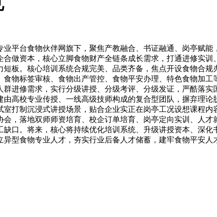
见
业平台食物伙伴网旗下，聚焦产教融合、书证融通、岗亭赋能，
企合做资本，核心立脚食物财产全链条成长需求，打通进修实训
力短板。核心培训系统合规完美、品类齐备，焦点开设食物合规办
、食物标签审核、食物出产管控、食物平安办理、特色食物加工
人群进修需求，实行分级讲授、分级考评、分级发证，严酷落实
建由高校专业传授、一线高级技师构成的复合型团队，摒弃理论
试室打制沉浸式讲授场景，贴合企业实正在岗亭工况设想课程内
协会，落地双师师资培育、校企订单培育、岗亭定向实训、人才
工缺口。将来，核心将持续优化培训系统、升级讲授资本、深化
立异型食物专业人才，夯实行业后备人才储蓄，建牢食物平安人