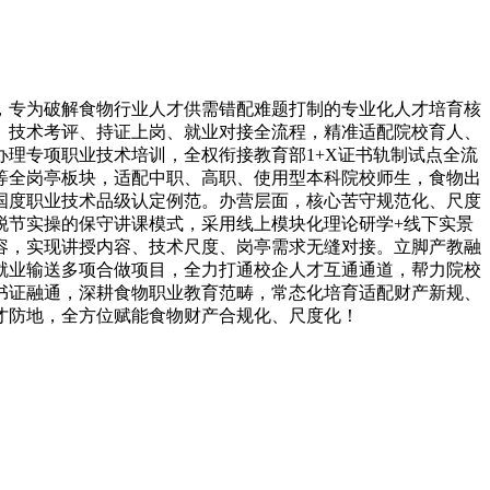
专为破解食物行业人才供需错配难题打制的专业化人才培育核
、技术考评、持证上岗、就业对接全流程，精准适配院校育人、
理专项职业技术培训，全权衔接教育部1+X证书轨制试点全流
等全岗亭板块，适配中职、高职、使用型本科院校师生，食物出
国度职业技术品级认定例范。办营层面，核心苦守规范化、尺度
脱节实操的保守讲课模式，采用线上模块化理论研学+线下实景
容，实现讲授内容、技术尺度、岗亭需求无缝对接。立脚产教融
就业输送多项合做项目，全力打通校企人才互通通道，帮力院校
书证融通，深耕食物职业教育范畴，常态化培育适配财产新规、
才防地，全方位赋能食物财产合规化、尺度化！