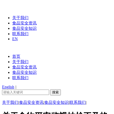
关于我们
食品安全资讯
食品安全知识
联系我们
EN
首页
关于我们
食品安全资讯
食品安全知识
联系我们
English
|
关于我们
|
食品安全资讯
|
食品安全知识
|
联系我们
|