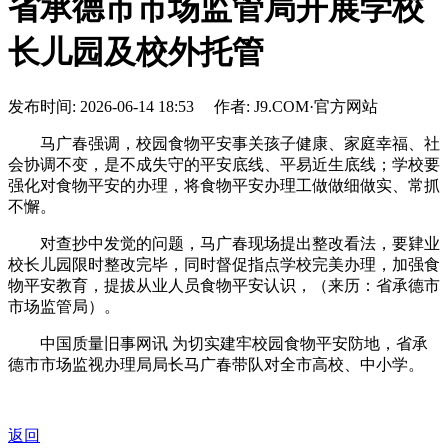
省承德市市场监管局开展学校
长儿园及校外托管
发布时间: 2026-06-14 18:53 作者: J9.COM·官方网站
马广春强调，校园食物平安事关孩子健康、家庭幸福、社
会协调不变，是不成失守的平安底线、平易近生底线；学校要
强化对食物平安的办理，将食物平安办理工做做细做实、常抓
不懈。
对查抄中发觉的问题，马广春现场提出整改看法，要肄业
校长儿园限时整改完毕，同时督促指点学校完美办理，加强食
物平安教育，提拔从业人员食物平安认识，（来历：省承德市
市场监管局）。
中国质量旧事网讯 为切实建牢校园食物平安防地，省承
德市市场监视办理局局长马广春带队对全市高校、中小学。
返回