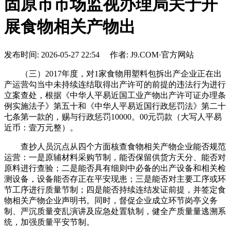
固原市市场监视办理局关于开
展食物相关产物出
发布时间: 2026-05-27 22:54 作者: J9.COM·官方网站
（三）2017年度，对1家食物用塑料包拆出产企业正在出
产运营勾当中未持续连结取得出产许可的前提的违法行为进行
立案查处，根据《中华人平易近国工业产物出产许可证办理条
例实施法子》第五十和《中华人平易近国行政惩罚法》第二十
七条第一款的，赐与行政惩罚10000。00元罚款（大写人平易
近币：壹万元整）。
查抄人员沉点从四个方面核查食物相关产物企业能否规范
运营：一是原辅材料采购节制，能否保留供货方天分、能否对
原料进行查验；二是能否具有细则中必备的出产设备和相关检
测设备，设备能否存正在平安现患；三是能否对主要工序或环
节工序进行质量节制；四是能否持续连结发证前提，并签定食
物相关产物企业声明书。同时，督促企业成立环节岗亭义务
制、严沉质量变乱演讲及应急处置轨制，健全产质量量逃溯系
统，加强质量平安节制。