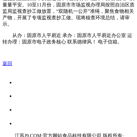
量量平安。10至11月份，固原市市场监视办理局按照自治区质
监局监视查抄工做放置，“双随机一公开”准绳，聚焦食物相关
产物，开展了专项监视查抄工做。现将核查环境总结，请审
示。
从办：固原市人平易近 承办：固原市人平易近办公室 运
转办理：固原市电子政务核心 联系德律风！ 电子信箱。
返回
关于我们
食品安全资讯
食品安全知识
联系我们
江苏J9.COM·官方网站食品科技有限公司 版权所有
·