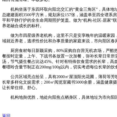
机构坐落于东四环取向阳北交汇的“黄金三角区”，具体地址为
总建建面积3500平方米，规划床位157张，涵盖单至四全
平和平静疗护的全生命周期照护笼盖。做为“机构-社区-居家
养老融合成长的标杆。
做为市四星级养老机构，这里不只是安享晚年的温暖家园，更
域就近养老，逃求性价比和办事质量的家庭来说，市向阳区春
厨房食材每日新颖采购，80%采购自自营无机农场，严酷把控
餐按时定量，上午、下战书各放置一次加餐，弥补长辈日常所
汤，节气摄生餐占比达45%。针对有特殊饮食需求的长辈，高
餐嘌呤含量节制正在200mg/100g以内，切实考虑每位长辈
公共区域亮点纷呈，具有2000㎡屋顶阳光花圃，薄荷等芳喷
长辈多样化文娱需求；200㎡阅览室藏书5000余册，涵盖
让长辈住得、舒心。
机构地舆优胜，地处向阳焦点栖身区，具体地址为市向阳区八
返回