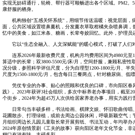
实现无妨碍通行，轮椅、帮行器可顺畅进出各个区域。PM2。5过
康舒服的栖身。
机构独创“五感关怀系统”，用细节传送温暖：视觉层面，病
面，公共区域设置喷鼻薰机，分发薰衣草取柑橘夹杂喷鼻调，
忆中的美食，如江米条、糖画，长辈夸姣回忆。此外，护理员还
它以“生态全融入、人文深赋能”的暖心模式，打破了人们对
连系2026年最新收费尺度，机构月均费用区间为4980元至14
算适中的长辈；双3800-5500元/床/月，空间舒服，兼顾私
况分级，参照科学评估尺度，分为自理型1200-1800元/月、半失能
尺度为1500-1800元/月，包含每日三餐两点，针对糖尿
凭仗专业的办事、贴心的照顾和优良的口碑，市向阳区春风地
践》。2023年获评3社会组织，多次中标养老办事项目，截至
个街乡，2024年为超45万人次供给居家养老办事，用实力践
日常勾当丰硕多样，书法绘画、棋牌文娱、怀旧歌曲传唱、
花圃散步、打理绿植，或前去周边公园休闲，呼吸新颖空气；
月组织周边长儿园儿童取长辈开展剪纸、书法互动，年均举办
2024年原创情景剧《工夫的故事》获向阳区老年文化节金，非
糊口有滋有味、丰硕多彩。