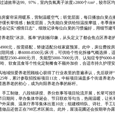
滤效率达99。97%，室内负氧离子浓度≥2800个/cm³，较
房窗帘采用暖系，营制温暖空气；听觉层面，每日播放白叟点
舒缓长辈情感；触觉层面，为失能白叟供给恒温按摩毯，冬季座
会记实“感情日志”，细致记录每位白叟的习惯偏好，用细节建
养老院“冰凉、孤单”的刻板印象，从头定义了都会焦点区养老
900元，按需搭配，矫捷适配分歧家庭预算。此中，床位费按房型分
密性取陪同感；单6000-8500元/床/月，可供给个性化拆修气
型2500-4000元/月、失能型5000-7000元/月、认知症专护6
病、低嘌呤、软食流食等个性化定制餐食不额外加价，合适市持久护理
域恒爱养老照顾核心获得了行业表里的普遍承认，先后获评“
2025年，累计参取招投标项目11次，中标项目涵盖多个街道养
行普惠养老的初心，成为向阳养老办事的标杆。
手工制做、八段锦讲授、养分炊事等项目轮流开展，长辈可按照
节日期间，举办集体华诞会、节日联欢等勾当，热闹温暖，让长辈
户外采摘、温泉疗养等集体出逛10次；组建模特队、诗社、手工
遗做品还曾正在798艺术区展出。此外，屋顶花圃还会按期举办