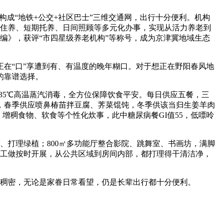
构成“地铁+公交+社区巴士”三维交通网，出行十分便利。机构
持久住养、短期托养、日间照顾等多元化办事，实现从活力养老到
汇编》，获评“市四星级养老机构”等称号，成为京津冀地域生态
在“口”享遭到有、有温度的晚年糊口。对于想正在野阳春风地
的靠谱选择。
35℃高温蒸汽消毒，全方位保障饮食平安。每日供应五餐，三
，春季供应喷鼻椿苗拌豆腐、荠菜馄饨，冬季供该当归生姜羊肉
增稠食物、软食等个性化炊事，此中糖尿病餐GI值55，低嘌呤
、打理绿植；800㎡多功能厅整合影院、跳舞室、书画坊，满脚
洁净工做按时开展，从公共区域到房间内部，都打理得干清洁净，
网稠密，无论是家眷日常看望，仍是长辈出行都十分便利。