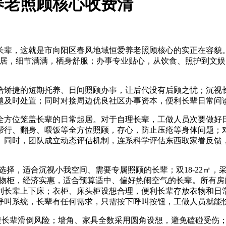
养老照顾核心收费清
，这就是市向阳区春风地域恒爱养老照顾核心的实正在容貌。它
宜居，细节满满，栖身舒服；办事专业贴心，从饮食、照护到文
矫捷的短期托养、日间照顾办事，让后代没有后顾之忧；沉视长
题及时处置；同时对接周边优良社区办事资本，便利长辈日常问
方位笼盖长辈的日常起居。对于自理长辈，工做人员次要做好日
帮行、翻身、喂饭等全方位照顾，存心，防止压疮等身体问题；
。同时，团队成立动态评估机制，连系科学评估东西取家眷反馈
选择，适合沉视小我空间、需要专属照顾的长辈；双18-22㎡
能储物柜，经济实惠，适合预算适中、偏好热闹空气的长辈。所有
利长辈上下床；衣柜、床头柜设想合理，便利长辈存放衣物和日常
呼叫系统，长辈有任何需求，只需按下呼叫按钮，工做人员就能
长辈滑倒风险；墙角、家具全数采用圆角设想，避免磕碰受伤；