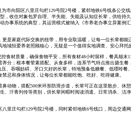
市向阳区八里庄勾栏129号院2号楼，紧邻地铁6号线条公交线
谱系房型，收住对象包罗自理、半失能、失能及认知症长辈，供给
”联动办事系统的典型，其运营模式被纳入《市养老办事立异案例
是家庭代际交换的纽带，用专业取温暖，让每一位长辈都能正
风地域恒爱养老照顾核心，无疑是一个值得实地调查、安心拜托
食材质量，确保食物平安，所有食材48小时留样，餐具颠末1
需养分；根本餐荤素搭配、从食多样，连系节气特点推出摄生餐
血压、吞咽妨碍、牙口欠好的长辈，特地预备低糖餐、低嘌呤餐、
的饮食禁忌和身体情况，让每位长辈都能吃饱、吃好、吃得健康。
鼻动物，搭配500米环形防滑步道，长辈可正在这里散步、休憩
健康摄生、汗青列传等类别，供长辈闲暇时阅读消遣。日常消杀、
里庄勾栏129号院2号楼，同时紧邻地铁6号线口，周边交通