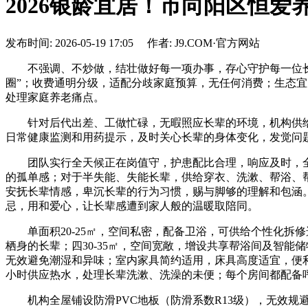
2026银龄宜居！市向阳区恒爱
发布时间: 2026-05-19 17:05 作者: J9.COM·官方网站
不强调、不炒做，结壮做好每一项办事，存心守护每一位长辈
圈”；收费通明分级，适配分歧家庭预算，无任何消费；生态
处理家庭养老痛点。
针对后代出差、工做忙碌，无暇照应长辈的环境，机构供给
日常健康监测和用药提示，及时关心长辈的身体变化，发觉问
团队实行全天候正在岗值守，护患配比合理，响应及时，全
的孤单感；对于半失能、失能长辈，供给穿衣、洗漱、帮浴、
安抚长辈情感，卑沉长辈的行为习惯，赐与脚够的理解和包涵
忌，用和爱心，让长辈感遭到家人般的温暖取陪同。
单面积20-25㎡，空间私密，配备卫浴，可供给个性化拆修
栖身的长辈；四30-35㎡，空间宽敞，增设共享帮浴间及智
无效避免潮湿和异味；室内家具简约适用，床具高度适宜，便
小时供应热水，处理长辈洗漱、洗澡的未便；每个房间都配备
机构全屋铺设防滑PVC地板（防滑系数R13级），无效规避