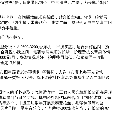
市区均值提拔5倍，日常通风到位，空气清爽无异味，为长辈营制健
播的老歌，夜间播放白乐音帮眠，贴合长辈糊口习惯；嗅觉层
椅加拆毛绒坐垫，带来贴心；味觉层面，华诞会定制白叟童年回
牢办事温度。
的价值坐标？。
级：四2600-3200元/床/月，经济实惠，适合喜好热闹、预
概选择，适合沉视小我空间、需要专属照顾的长辈。护理费按长辈身体情
000-8000元/月，身体情况越好，护理费用越低。伙食费同一收取，
安全定点尺度。
市四星级养老办事机构”等荣誉，入选《市养老办事立异实
老办事驿坐委托运营等。旗下25家社区养老办事驿坐笼盖向阳区多
本人的乐趣参取；气候适宜时，工做人员会组织长辈正在屋顶
感遭到节日的空气。机构还打制代际融合项目“祖孙讲堂”，每
坊等多个，非遗工坊常年开展景泰蓝掐丝、毛猴制做等勾当，
露天片子院、星空音乐会，年均举办300场次勾当，让长辈的晚年