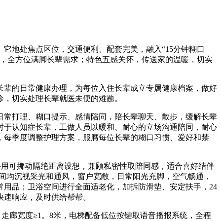
地处焦点区位，交通便利、配套完美，融入“15分钟糊口
娱，全方位满脚长辈需求；特色五感关怀，传送家的温暖，切实
辈的日常健康办理，为每位入住长辈成立专属健康档案，做好
诊，切实处理长辈就医未便的难题。
常打理、糊口提示、感情陪同，陪长辈聊天、散步，缓解长辈
对于认知症长辈，工做人员以暖和、耐心的立场沟通陪同，耐心
，每季度调整护理方案，服膺每位长辈的糊口习惯、爱好和禁
，采用可挪动隔绝距离设想，兼顾私密性取陪同感，适合喜好结伴
房间均沉视采光和通风，窗户宽敞，日常阳光充脚，空气畅通，
用品；卫浴空间进行全面适老化，加拆防滑垫、安定扶手，24
快速响应，及时供给帮帮。
走廊宽度≥1。8米，电梯配备低位按键取语音播报系统，全程