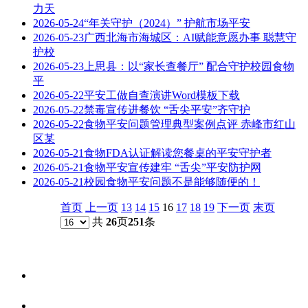
力天
2026-05-24
“年关守护（2024）” 护航市场平安
2026-05-23
广西北海市海城区：AI赋能意愿办事 聪慧守
护校
2026-05-23
上思县：以“家长查餐厅” 配合守护校园食物
平
2026-05-22
平安工做自查演讲Word模板下载
2026-05-22
禁毒宣传进餐饮 “舌尖平安”齐守护
2026-05-22
食物平安问题管理典型案例点评 赤峰市红山
区某
2026-05-21
食物FDA认证解读您餐桌的平安守护者
2026-05-21
食物平安宣传建牢 “舌尖”平安防护网
2026-05-21
校园食物平安问题不是能够随便的！
首页
上一页
13
14
15
16
17
18
19
下一页
末页
共
26
页
251
条
关于我们
食品安全资讯