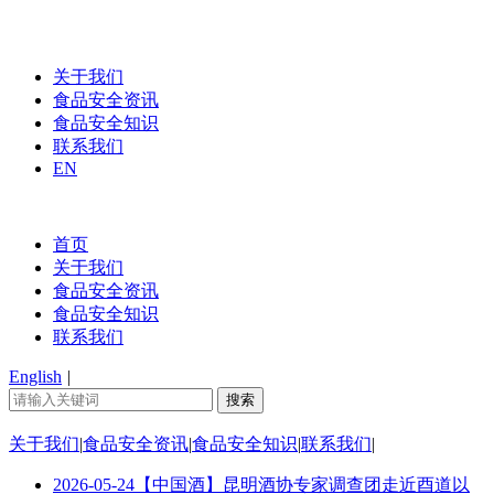
关于我们
食品安全资讯
食品安全知识
联系我们
EN
首页
关于我们
食品安全资讯
食品安全知识
联系我们
English
|
关于我们
|
食品安全资讯
|
食品安全知识
|
联系我们
|
2026-05-24
【中国酒】昆明酒协专家调查团走近酉道以