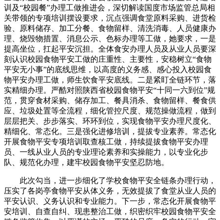
训及“校园餐”办理工做推进会，深切解读国度市场监管总局相
关带领的专项培训摆设要求，沉点强调食堂原料采购、进货检
验、原料储存、加工分餐、食物留样、清洗消毒、人员健康办
理、烧毁物措置、消息公示、色标办理等工做，她要求，一是
提高坐位，扛起平安沉担。全体食安办理人员及从业人员要深
刻认识校园食物平安工做的庄重性、主要性，安稳树立“食物
平安无小事”的底线思维，以高度的义务感、感心投入校园食
物平安办理工做，师生饮食平安底线。二是紧盯全链环节，落
实精细办理。严酷对照陕西省校园食物平安“十同一六到位”规
范，贯穿食材采购、储存加工、餐具消杀、食物留样、餐食供
应、垃圾处置等全流程，细化管控尺度、规范操做流程，做到
层层把关、步步落实、环环到位，实现食物平安办理尺度化、
精细化、常态化。三是强化进修培训，提拔专业素养。常态化
开展食物平安专项培训取查核工做，持续提拔食物平安办理
员、一线从业人员的专业理论素养和实操能力，以专业化步
队、规范化办理，建牢校园食物平安坚忍防地。
此次勾当，进一步细化了学校食物平安全链条办理行动，
压实了各岗亭食物平安从体义务，无效提拔了食堂从业人员的
平安认识、义务认识和专业能力。下一步，常态化开展食物平
安培训、自查自纠、现患整治工做，织密织牢校园食物平安全