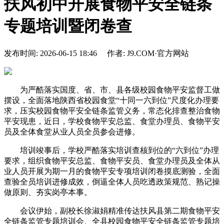
扶风初中开展食物平安全链条
专题培训暨闭卷查
发布时间: 2026-06-15 18:46 作者: J9.COM·官方网站
为严酷落实国度、省、市、县各级校园食物平安监督工做
摆设，全面落地陕西省校园食堂“十同一六到位”尺度化办理要
求，压实校园食物平安全链条监管义务，常态化排查整治食物
平安现患，近日，学校食物平安总监、食堂办理员、食物平安
员及全体食堂从业人员全员参会进修。
培训竣事后，学校严酷落实培训查核到位的“六到位”办理
要求，组织食物平安总监、食物平安员、食堂办理员及全体从
业人员开展为期一月的食物平安专项培训闭卷摸底测验，全面
查验全员培训进修成效，倒逼全体人员吃透政策规范、熟记操
做原则、夯实岗亭本事。
会议伊始，副校长徐淑娟精准传达扶风县第二期食物平安
全链条监管专题培训会、全县校园食物平安全链条监管专题培