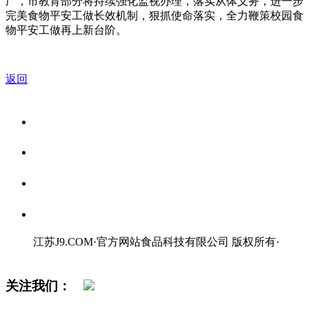
广，市教育部分将持续强化监视办理，落实从体义务，进一步
完美食物平安工做长效机制，狠抓使命落实，全力鞭策校园食
物平安工做再上新台阶。
返回
关于我们
食品安全资讯
食品安全知识
联系我们
江苏J9.COM·官方网站食品科技有限公司 版权所有
·
网站地图
关注我们：