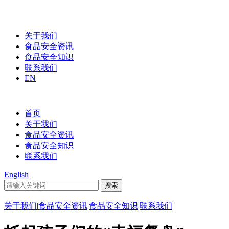
关于我们
食品安全资讯
食品安全知识
联系我们
EN
首页
关于我们
食品安全资讯
食品安全知识
联系我们
English
|
关于我们
|
食品安全资讯
|
食品安全知识
|
联系我们
|