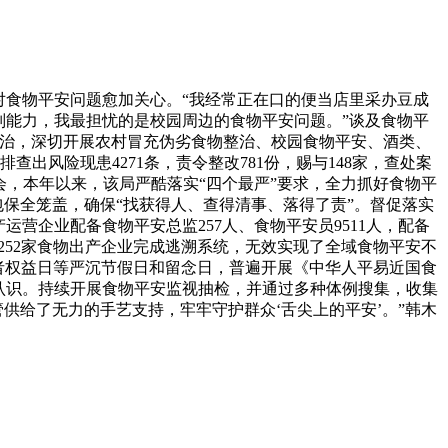
食物平安问题愈加关心。“我经常正在口的便当店里采办豆成
别能力，我最担忧的是校园周边的食物平安问题。”谈及食物平
整治，深切开展农村冒充伪劣食物整治、校园食物平安、酒类、
出风险现患4271条，责令整改781份，赐与148家，查处案
会，本年以来，该局严酷落实“四个最严”要求，全力抓好食物平
级包保全笼盖，确保“找获得人、查得清事、落得了责”。督促落实
营企业配备食物平安总监257人、食物平安员9511人，配备
252家食物出产企业完成逃溯系统，无效实现了全域食物平安不
费者权益日等严沉节假日和留念日，普遍开展《中华人平易近国食
认识。持续开展食物平安监视抽检，并通过多种体例搜集，收集
监管供给了无力的手艺支持，牢牢守护群众‘舌尖上的平安’。”韩木