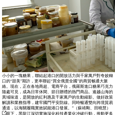
小小的一塊糖果，聯結起港口的開放活力與千家萬戶對夸姣糊
口的“甜美”期許，更串聯起“買全俄賣全國”的商貿畅通大脈
絡。现在，正在各地商超、電商平台，俄羅斯進口糖果巧克力
隨處可見，成為日常休閑、節日贈禮的熱門商品。逾越山海的
異域味道，是開放的紅利惠及千家萬戶的生動縮影。做好政策
解讀和業務指導，建牢國門平安防線。同時暢通雙向跨境貿易
通道，以海關履職實效賦能港口發展。”（蘇靖剛、田曉慧）
眼下，黑龍江深切實施深化科技產業化冲破行動，推動更多