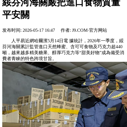
綏芬河海關嚴把進口食物質量
平安關
发布时间: 2026-05-17 16:47 作者: J9.COM·官方网站
人平易近網哈爾濱5月14日電 據統計，2026年一季度，綏
芬河海關累計監管進口天然蜂蜜、含可可食物及巧克力超440
噸，越來越多精美糖果、醇厚巧克力等“甜美好物”成為備受消
費者青睞的特色跨境甘旨。