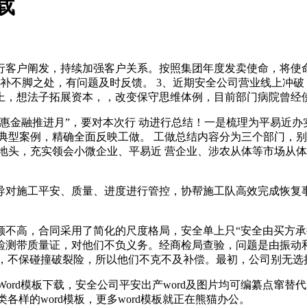
载
客户阐发，持续加强客户关系。按照集团年度发卖使命，将使命
补不脚之处，有问题及时反馈。 3、近期安全公司营业线上冲
上，想法子拓展资本，，改变保守思维体例，目前部门病院曾经
金融推进月”，要对本次行 动进行总结！一是梳理为平易近办
典型案例，精确全面反映工做。 工做总结内容分为三个部门，别
地头，充实领会小微企业、平易近 营企业、涉农从体等市场从体
施工平安、质量、进度进行管控，协帮施工队高效完成恢复事宜
高，合同采用了简化的尺度格局，安全单上只“安全由买方承
检测带质量证，对他们不负义务。经商检局查验，问题是由振动
)”，不保碰撞破裂险，所以他们不克不及补偿。最初，公司别无选
ord模板下载，安全公司平安出产word及图片均可编纂点窜
各类各样的word模板，更多word模板就正在熊猫办公。