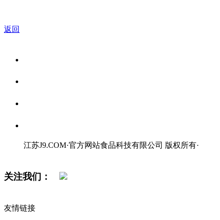
返回
关于我们
食品安全资讯
食品安全知识
联系我们
江苏J9.COM·官方网站食品科技有限公司 版权所有
·
网站地图
关注我们：
友情链接