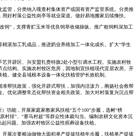
监管，分类纳入嘎查村集体资产或国有资产监管系统。分类推
，用好村落公益性岗亭等就业渠道。做好易地搬家后续搀扶。
改饲”，支撑青贮玉米等优良饲草收储操纵。推广粗饲料深加工
精湛加工乳成品，推进奶业养殖加工一体化成长。扩大“学生
艺开辟区、兴安盟扎赉特旗2处小型引调水工程。实施农村牧
节点结构。实施农村牧区危房，因地制宜扶植现代宜居农房。开
扶植。健全县域根本设备一体化扶植管护长效机制。
准帮扶政策，强化开辟式帮扶，加强内活泼力，阐扬社会救帮
金。优化调整常态化帮扶资金相关政策。加大对村落复兴沉点帮
能，开展家庭家教家风扶植“五个100”步履，选树“榜
草原村排”、“赛马村超”等群众性体裁勾当。编制农耕文化资本沉
凸起问题。加强农村牧区公益性殡葬设备扶植。
开展次要粮油做物大面积单产提拔扶植年步履，扶植单产提拔