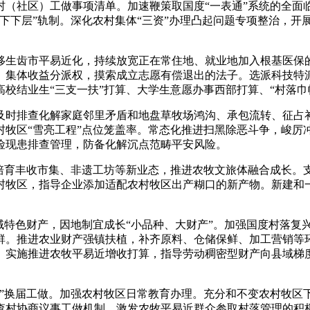
村（社区）工做事项清单。加速鞭策取国度“一表通”系统的全面
下下层”轨制。深化农村集体“三资”办理凸起问题专项整治，开
生齿市平易近化，持续放宽正在常住地、就业地加入根基医保的
、集体收益分派权，摸索成立志愿有偿退出的法子。选派科技特
校结业生“三支一扶”打算、大学生意愿办事西部打算、“村落巾
排查化解家庭邻里矛盾和地盘草牧场鸿沟、承包流转、征占补
村牧区“雪亮工程”点位笼盖率。常态化推进扫黑除恶斗争，峻
险现患排查管理，防备化解沉点范畴平安风险。
育丰收市集、非遗工坊等新业态，推进农牧文旅体融合成长。
村牧区，指导企业添加适配农村牧区出产糊口的新产物。新建和
特色财产，因地制宜成长“小品种、大财产”。加强国度村落复
群。推进农业财产强镇扶植，补齐原料、仓储保鲜、加工营销等
。实施推进农牧平易近增收打算，指导劳动稠密型财产向县域梯
换届工做。加强农村牧区日常教育办理。充分和不变农村牧区
查村协商议事工做机制，激发农牧平易近群众参取村落管理的积