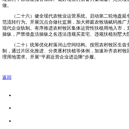
做。
（二十六）健全现代农牧业运营系统。启动第二轮地盘延包
范流转行为。开展沉点合做社监测，加大师庭农牧场赋码推广
现代企业轨制。有序推进农村牧区集体运营性扶植用地入市，
操纵，严禁借盘活操纵之名违法违规买卖宅、违规扶植别墅大
（二十）统筹优化村落河山空间结构。按照农村牧区生齿变
制，通过片区化推进、分类逐村扶植等体例，加速补齐农村牧
理用地需求。开展“平易近营企业进边陲”步履。
返回
关于我们
食品安全资讯
食品安全知识