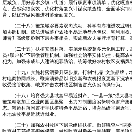
层减负，用好苏木乡镇（街道）履行职责事项清单，优化嘎查
点、凸起实绩实效，优化村落复兴计谋实绩查核。全面落实“四
育，以优秀做风推进村落全面复兴。
（二十八）鞭策城乡要素双向流动。科学有序推进农业转移
加协调机制。依法进城落户农牧平易近地盘承包权、宅利用权
师晋升高级职称到下层办事相关。实施新农夫品牌培育打算、高
（二十五）扶植安然村落。实施矛盾胶葛多元化解工程，及时
员+联户长”下层微管理机制。加强社会治平安体防控，提高农
犯为。加强未成年人违法犯罪防治。统筹做好农村牧区灾祸风
（十九）实施村落消费升级步履。打制“礼品”文旅品牌，培
村电商协同成长。鞭策消费品以旧换新和农机报废更新下沉农
收受接管收集。峻厉冲击农村牧区制售冒充伪劣商操行为。
（十八）培育强大县域富平易近财产。“一县一策”强大县域
鞭策精湛加工企业向园区集聚，出力打制国度劣势特色财产集
态。鞭策村落闲置衡宇扶植特色平易近宿，培育品级平易近宿
本地农牧平易近就近就业。
（三十）加强农村牧区下层党组织扶植。做好嘎查村“两委”
嘎查村干部根基报答保障。做好嘎查村后备力量储蓄。完美嘎