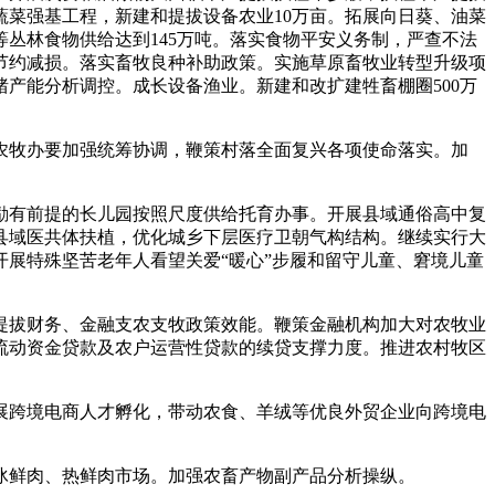
蔬菜强基工程，新建和提拔设备农业10万亩。拓展向日葵、油菜
丛林食物供给达到145万吨。落实食物平安义务制，严查不法
节约减损。落实畜牧良种补助政策。实施草原畜牧业转型升级项
产能分析调控。成长设备渔业。新建和改扩建牲畜棚圈500万
牧办要加强统筹协调，鞭策村落全面复兴各项使命落实。加
有前提的长儿园按照尺度供给托育办事。开展县域通俗高中复
县域医共体扶植，优化城乡下层医疗卫朝气构结构。继续实行大
展特殊坚苦老年人看望关爱“暖心”步履和留守儿童、窘境儿童
拔财务、金融支农支牧政策效能。鞭策金融机构加大对农牧业
流动资金贷款及农户运营性贷款的续贷支撑力度。推进农村牧区
跨境电商人才孵化，带动农食、羊绒等优良外贸企业向跨境电
鲜肉、热鲜肉市场。加强农畜产物副产品分析操纵。