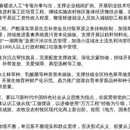
春暖农人工”专项办事勾当，支撑企业稳岗扩岗、开展职业技术
推进村落工匠培育工程。继续实施农村牧区集体经济搀扶步履。
牧平易近工资性收入程度。鞭策矫捷就业人员加入城镇职工根基
程。严酷落实草原生态补资金兑付取草原义务挂钩轨制，加强草
理，持续推进畜禽养殖粪污资本化操纵。支撑开展以秸秆饲料化
好“一湖两海”及察汗淖尔生态管理，加强小流域水土流失和沟管
1000人以上行政村糊口垃圾集中管理。
点帮扶旗县，完美配套支撑政策。深化京蒙协做，持续开展产销
、补帮发放、关爱保障、典型选树等工做。
土林草种、乳酸菌等种质资本操纵。支撑扶植全区特色寒旱做
种。开展生物育种财产化示范。鼎力推广甜菜自育单芽新品种和种
群质量。
主要。要以习新时代中国特色社会从义思惟为指点，全面贯彻党的
认识工做从线”工做摆设，以进修使用“万万工程”经验为引领
新成效、农牧业农村牧区现代化再上新台阶。按照《地方、国务
不雅，卑沉客不雅现实和群众需求，否决形式从义、权要从义，