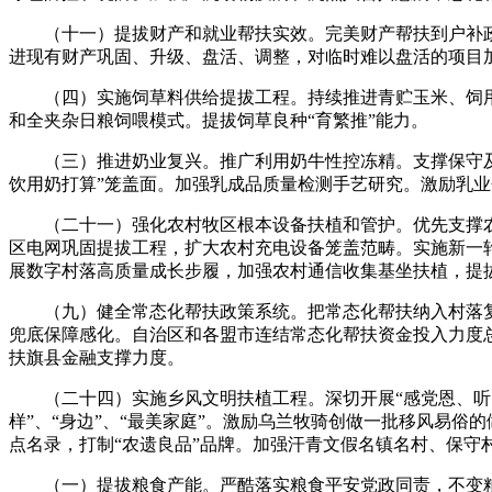
（十一）提拔财产和就业帮扶实效。完美财产帮扶到户补政
进现有财产巩固、升级、盘活、调整，对临时难以盘活的项目
（四）实施饲草料供给提拔工程。持续推进青贮玉米、饲用燕
和全夹杂日粮饲喂模式。提拔饲草良种“育繁推”能力。
（三）推进奶业复兴。推广利用奶牛性控冻精。支撑保守及地
饮用奶打算”笼盖面。加强乳成品质量检测手艺研究。激励乳业
（二十一）强化农村牧区根本设备扶植和管护。优先支撑农村
区电网巩固提拔工程，扩大农村充电设备笼盖范畴。实施新一
展数字村落高质量成长步履，加强农村通信收集基坐扶植，提
（九）健全常态化帮扶政策系统。把常态化帮扶纳入村落复
兜底保障感化。自治区和各盟市连结常态化帮扶资金投入力度
扶旗县金融支撑力度。
（二十四）实施乡风文明扶植工程。深切开展“感党恩、听党话
样”、“身边”、“最美家庭”。激励乌兰牧骑创做一批移风易俗
点名录，打制“农遗良品”品牌。加强汗青文假名镇名村、保
（一）提拔粮食产能。严酷落实粮食平安党政同责，不变粮