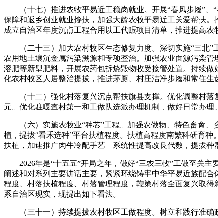
（十七）推进农牧平易近工稳岗就业。开展“春风步履”、“
保障和返乡创业就业搀扶，加强大龄农牧平易近工关爱帮扶。
成立自治区年度沉点工程合用以工代赈项目清单，推进提高农
（二十三）加大农村牧区生态修复力度。深切实施“三北”工
农用地土壤沉金属污染溯源和专项整治。加强农业面源污染管
溶肥等新型肥料，开展农药包拆烧毁物收受接管处置。持续做
化农村牧区人居整治提拔，推进茅厕、村庄洁净步履和常住生齿
（十二）强化村落复兴沉点帮扶旗县支撑。优化调整村落复兴沉
元。优化驻嘎查村第一和工做队选派办理机制，做好日常办理
（六）实施农牧业“种芯”工程。加强农做物、特色畜禽、乡
植，提拔“看禾选种”平台扶植程度。扶植高程度南繁科研育
扶植，加速推广肉牛冷配手艺，系统性提高改良代数，提拔种
2026年是“十五五”开局之年，做好“三农三牧”工做至关
阐述和对系列主要讲话主要，紧紧环绕铸牢中华平易近族配合体
程度、村落扶植程度、村落管理程度，鞭策村落全面复兴取得
系自治区现实，现提出如下看法。
（三十一）持续提拔农村牧区工做程度。树立和践行准确政绩