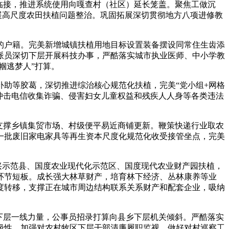
临接，推进系统使用向嘎查村（社区）延长笼盖。聚焦工做沉
展高尺度农田扶植问题整治。巩固拓展深切贯彻地方八项进修教
户籍。完美新增城镇扶植用地目标设置装备摆设同常住生齿添
派员深切下层开展科技办事，严酷落实城市执业医师、中小学教
帼逃梦人”打算。
助等胶葛，深切推进综治核心规范化扶植，完美“党小组+网格
厉冲击电信收集诈骗、侵害妇女儿童权益和残疾人人身等各类违法
支撑乡镇集贸市场、村级便平易近商铺更新。鞭策快递行业取农
一批废旧家电家具等再生资本尺度化规范化收受接管坐点，完美
兴示范县、国度农业现代化示范区、国度现代农业财产园扶植，
环节短板。成长强大林草财产，培育林下经济、丛林康养等业
度转移，支撑正在城市周边结构联系关系财产和配套企业，吸纳
下层一线力量，公事员招录打算向县乡下层机关倾斜。严酷落实
极性。加强对农村牧区下层干部清廉履职监视。做好对村巡察工