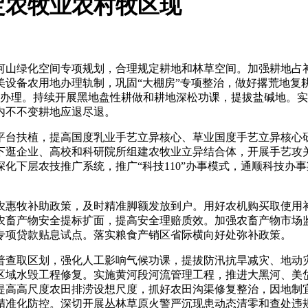
定农牧业农村牧区现
山绿化空间专项规划，合理规定耕地和林草空间。加强耕地占补
设备农用地办理轨制，巩固“大棚房”专项整治，做好撂荒地复耕
出办理。持续开展黑地盘性耕做和耕地深松功课，提拔盐碱地。
内不不变耕地应退尽退。
台扶植，提高国度乳业手艺立异核心、草业国度手艺立异核心研
下逛企业、高校和科研院所组建农牧业立异结合体，开展手艺攻
化下层农技推广系统，推广“科技110”办事模式，通顺科技办
惠牧补助政策，及时精准脚额发放到户。用好农机购买取使用补
农畜产物安全提标扩面，提高安全理赔质效。加强农畜产物市场
专项贷款贴息试点。落实粮食产销区省际横向好处弥补政策。
查取区划，强化人工影响气候功课，提拔防汛抗旱减灾、地动灾
等区域水毁工程修复。实施黄河段河流管理工程，推进大黑河、
提高高尺度农田排涝设想尺度，抓好农田沟渠修复整治，因地制
精准化防控。深切开展丛林草原火警严沉现患动态清零和查处违