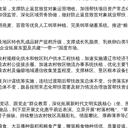
策，支撑防止返贫致贫对象运营增收。加强帮扶项目资产常态化
加强监管。深化区域劳务协做，做好防止返贫致贫对象就业帮扶
麦、苜蓿等优良人工饲草种植。完美饲草储蓄系统。推进“粮
区特色乳成品财产提档升级，支撑成长乳脂类、乳铁卵白类等
企业拓展东盟及共建“一带一”国度市场。
规模化供水和牧区到户供水工程扶植，加速实施通辽市经济手
轮农村公提拔步履。加速农村牧区物流办事系统扶植，优化主要
拔农村及偏僻地域通信收集笼盖程度。支撑林区、垦区根本设备
兴计谋统筹实施，连结过渡期后帮扶政策总体不变。分类落实精
总体不变，旗县按照常态化帮扶需要及财力情况合理放置帮扶资
、跟党走”群众教育，深化拓展新时代文明实践核心（坐、所）功
的做品，到下层开展文化惠平易近表演。立异开展“村落村晚”、“
守村子操纵。持续整治农村牧区高额彩礼、情面攀比、厚葬薄养等
食、大豆播种面积和粮食产量，鞭策粮食物种培优、质量提拔。