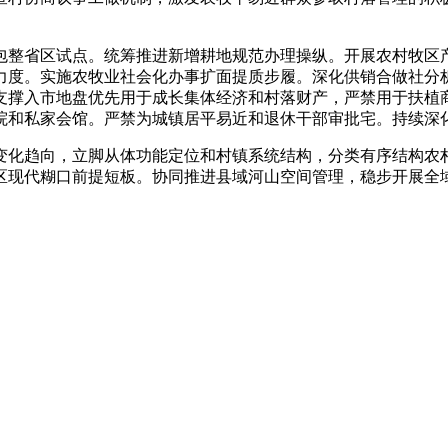
整省区试点。统筹推进新增耕地规范办理操纵。开展农村牧区产
力度。实施农牧业社会化办事扩面提质步履。深化供销合做社分
支撑入市地盘优先用于成长集体经济和村落财产，严禁用于扶植
院和私家会馆。严禁为城镇居平易近和退休干部审批宅。持续深
化趋向，立脚从体功能定位和村镇系统结构，分类有序结构农村
区现代糊口前提短板。协同推进县域河山空间管理，稳步开展全