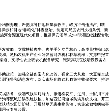
均衡办理，严把弥补耕地质量验收关。峻厉冲击违法占用耕
操纵和耕地“非粮化”排查整治。制定高尺度农田扶植条例。新
实施河套灌区现代化项目，推进保安沼等3处中型灌区续建配套取
发效能，支撑扶植肉牛、肉羊手艺立异核心，高质量扶植巴彦
关和。激励农机出产企业研发智能农机和林草机械，支撑申报首
事渠道。支撑性农业取农机配备研究，鞭策高职院校增设设备农
助政策，加强全链条常态化监管。强化三大从粮、大豆完全成
监测预警和消息发布，落实市场化收购和政策性收储要求，推进
祸防备、极端气候应对能力。推进松花江、辽河、土默川平原
美岱沟等流域防洪系统扶植，加速西辽河道域防洪系统扶植。开工
宜扶植农田防护林。开展林草无害生物防治，实施农做物病虫害
规用火专项步履。