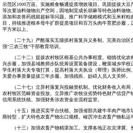
示范区1000万亩。实施粮食畅通提质增效项目。巩固提拔大
等次要油料做物出产空间，因地制宜成长胡麻等特色油料做物。
添加和农兽药残留超标等问题。推广科学储粮模式和玉米籽粒
目，持续推进根本母牛扩群提质项目和百万头肉牛育肥步履，正
平方米以上。
（二十九）严酷落实五级抓村落复兴义务制。完美自治区负
强“三农三牧”干部教育培训。
（二十二）提拔农村牧区根基公共办事程度。稳慎优化农村
兴步履，加强县域教师步队统筹设置装备摆设，鞭策城乡学校
学生村落大夫专项打算，提高村落大夫执业（帮理）医师比例
关爱办事质量提拔三年步履。加强残疾、妨碍人员人文关怀。
（二十七）立异村落复兴投融资机制。优化财务收入布局，
农村牧区范畴资金投放。立异推广农牧业劣势特色财产信贷产
信用系统扶植。加强财务涉农资金全流程监管。
（十五）推进买卖平台扶植。加强省部共建牛羊肉产地市场
商转型，扩大特色农畜产物出口规模。峻厉冲击农畜产物私运
（十三）加强农畜产物精湛加工。支撑各地正在京津冀、长