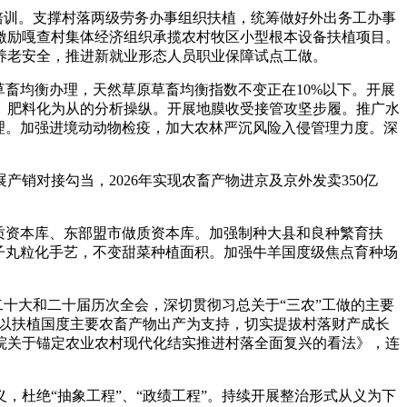
培训。支撑村落两级劳务办事组织扶植，统筹做好外出务工办事
激励嘎查村集体经济组织承揽农村牧区小型根本设备扶植项目。
养老安全，推进新就业形态人员职业保障试点工做。
畜均衡办理，天然草原草畜均衡指数不变正在10%以下。开展
、肥料化为从的分析操纵。开展地膜收受接管攻坚步履。推广水
理。加强进境动动物检疫，加大农林严沉风险入侵管理力度。深
对接勾当，2026年实现农畜产物进京及京外发卖350亿
质资本库、东部盟市做质资本库。加强制种大县和良种繁育扶
子丸粒化手艺，不变甜菜种植面积。加强牛羊国度级焦点育种场
二十大和二十届历次全会，深切贯彻习总关于“三农”工做的主要
，以扶植国度主要农畜产物出产为支持，切实提拔村落财产成长
院关于锚定农业农村现代化结实推进村落全面复兴的看法》，连
杜绝“抽象工程”、“政绩工程”。持续开展整治形式从义为下