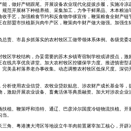
豆产能，做好产销跟尾。开展设备农业现代化提拔步履，实施冷凉
规范开展林下种植养殖、采集加工，力争干鲜果品、木本粮油等
曲收手艺，加强粮食节约和反食物华侈宣传，鞭策粮食全财产链
在部盟市扶植新兴肉牛产区，鞭策肉牛财产做大做强。加强生猪
总责、市县乡抓落实的农村牧区工做带领体系体例。各级党委农
牧区学校结构，办妥需要的苏木乡镇寄宿制学校或讲授点，激励
正在线共享优良讲堂。加大农村牧区控辍保学力度。推进慎密型
。完美县村落养老办事收集。动态调整农村牧区低保尺度。深切开
分析使用农业信贷、农牧业贷款贴息、涉农财产成长基金等，提
物，激励开展农业设备、畜禽活体等典质融资。加大对涉农企业
扶植。鞭策呼和浩特、通辽、巴彦淖尔国度冷链物流扶植。开展
勾当。
三角、粤港澳大湾区等地设立牛羊肉前置屠宰加工核心，开辟冰