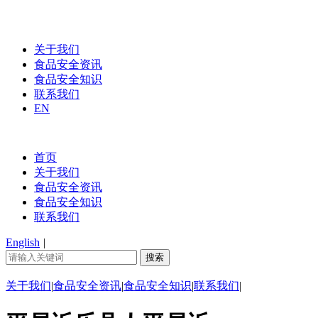
关于我们
食品安全资讯
食品安全知识
联系我们
EN
首页
关于我们
食品安全资讯
食品安全知识
联系我们
English
|
关于我们
|
食品安全资讯
|
食品安全知识
|
联系我们
|