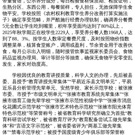
带量食谱，公示养分成分，每日检验食材保质期、检疫证明，
生熟分区、东西公用，每餐留样，专人担任，无效保障学生食
物平安。学校按照《农村权利教育学生养分改善打算实施法
子》确定享受范畴，并严酷施行经费办理轨制，确调养分餐费
5元全数让学生吃到嘴里，积年享受面均达到了80%以上，
2025年秋学期正在校学生2229人，享受养分餐人数1968人，达
到了88。3%。按学生人数审定餐费尺度，及时按照物价指数
调整菜单，核算食堂账户，调用或盈利，节余资金用于改善伙
食，每月公示出入明细，随时接管炊事监视家长委员会、食物
药品监视办理局、审计等部分等抽查，确保无食物平安零变乱
发生，家长对劲度高。
学校因优良的教育讲授质量，科学人文的办理，先后被县
委、县授予“教育讲授先辈集体”“平易近乐县文明单元”，平易
近乐县分析管理先辈单元、安然学校、家长示范学校；被张掖
市委、市授予“市级文明单元”“张掖市教育系统先辈集体”“张
掖市德育工做先辈学校”“张掖市示范性初级中学”“张掖市消息
化花圃式示范学校”“张掖市艺术特色示范校”“张掖市阳光体育
特色示范校”等荣誉称号；被省教育科学研究所确立为首批“教
育科研尝试学校”，被省教育厅评为“教育配备尝试工做先辈集
体”和“言语文字示范校”，被省委省评为“两基工做先辈集
体”“禁毒示范学校”；被授予国度级青少年俱乐部等荣誉称